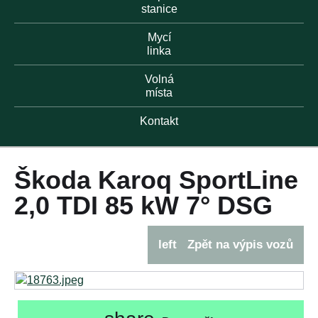
stanice
Mycí
linka
Volná
místa
Kontakt
Škoda Karoq SportLine
2,0 TDI 85 kW 7° DSG
left
Zpět na výpis vozů