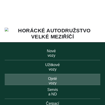
Nové
vozy
Užitkové
vozy
Ojeté
vozy
Servis
a ND
Čerpací