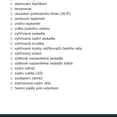
startování tlačítkem
tempomat
ukazatel rychlostního limitu (SLIF)
venkovní teploměr
vnitřní teploměr
volba jízdního režimu
vyhřívaná sedadla
vyhřívaná zadní sedadla
vyhřívaná zrcátka
vyhřívané trysky ostřikovačů čelního skla
vyhřívaný volant
výškově nastavitelná sedadla
výškově nastavitelné sedadlo řidiče
zadní stěrač
zadní světla LED
zaslepení zámků
zatmavená zadní skla
řazení pádly pod volantem