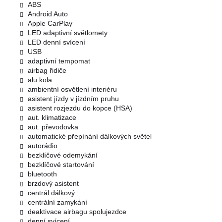
ABS
Android Auto
Apple CarPlay
LED adaptivní světlomety
LED denní svícení
USB
adaptivní tempomat
airbag řidiče
alu kola
ambientní osvětlení interiéru
asistent jízdy v jízdním pruhu
asistent rozjezdu do kopce (HSA)
aut. klimatizace
aut. převodovka
automatické přepínání dálkových světel
autorádio
bezklíčové odemykání
bezklíčové startování
bluetooth
brzdový asistent
centrál dálkový
centrální zamykání
deaktivace airbagu spolujezdce
denní svícení