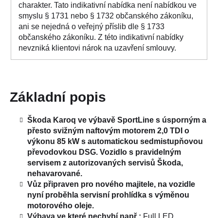
charakter. Tato indikativní nabídka není nabídkou ve
smyslu § 1731 nebo § 1732 občanského zákoníku,
ani se nejedná o veřejný příslib dle § 1733
občanského zákoníku. Z této indikativní nabídky
nevzniká klientovi nárok na uzavření smlouvy.
Základní popis
Škoda Karoq ve výbavě SportLine s úsporným a
přesto svižným naftovým motorem 2,0 TDI o
výkonu 85 kW s automatickou sedmistupňovou
převodovkou DSG. Vozidlo s pravidelným
servisem z autorizovaných servisů Škoda,
nehavarované.
Vůz připraven pro nového majitele, na vozidle
nyní proběhla servisní prohlídka s výměnou
motorového oleje.
Výbava ve které nechybí např.:
Full LED