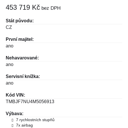
453 719 Kč
bez DPH
Stát původu:
CZ
První majitel:
ano
Nehavarované:
ano
Servisní knížka:
ano
Kód VIN:
TMBJF7NU4M5056913
Výbava:
7 rychlostních stupňů
7x airbag