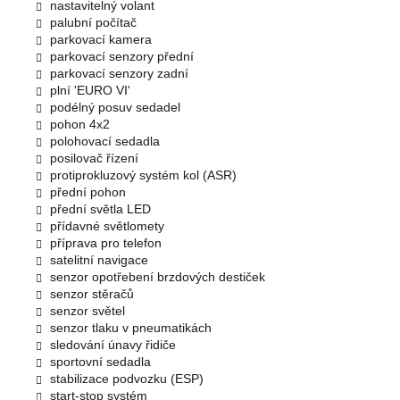
nastavitelný volant
palubní počítač
parkovací kamera
parkovací senzory přední
parkovací senzory zadní
plní 'EURO VI'
podélný posuv sedadel
pohon 4x2
polohovací sedadla
posilovač řízení
protiprokluzový systém kol (ASR)
přední pohon
přední světla LED
přídavné světlomety
příprava pro telefon
satelitní navigace
senzor opotřebení brzdových destiček
senzor stěračů
senzor světel
senzor tlaku v pneumatikách
sledování únavy řidiče
sportovní sedadla
stabilizace podvozku (ESP)
start-stop systém