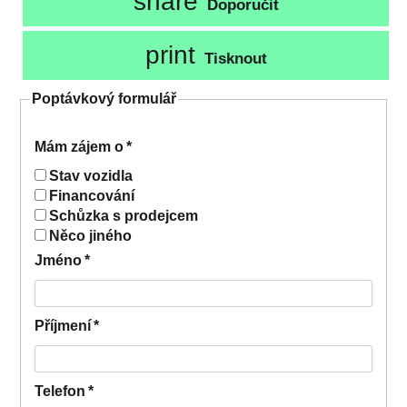
share
Doporučit
print
Tisknout
Poptávkový formulář
Mám zájem o
*
Stav vozidla
Financování
Schůzka s prodejcem
Něco jiného
Jméno
*
Příjmení
*
Telefon
*