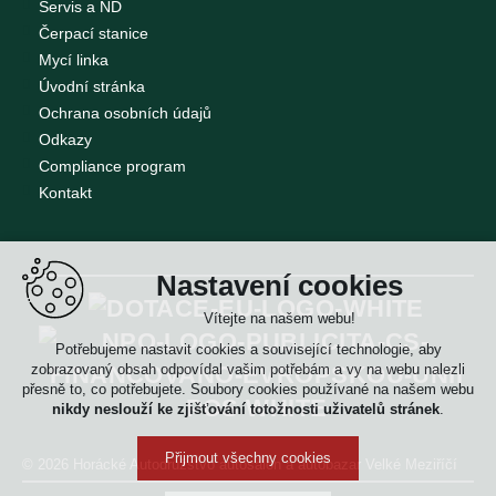
Servis a ND
Čerpací stanice
Mycí linka
Úvodní stránka
Ochrana osobních údajů
Odkazy
Compliance program
Kontakt
Nastavení cookies
Vítejte na našem webu!
Potřebujeme nastavit cookies a související technologie, aby
zobrazovaný obsah odpovídal vašim potřebám a vy na webu nalezli
přesně to, co potřebujete. Soubory cookies používané na našem webu
nikdy neslouží ke zjišťování totožnosti uživatelů stránek
.
Přijmout všechny cookies
© 2026 Horácké Autodružstvo
autosalon a autobazar Velké Meziříčí