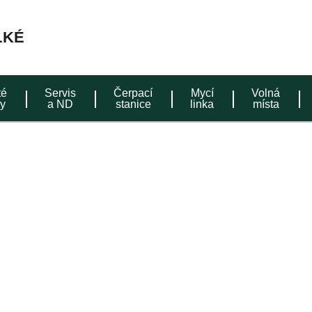
té
Servis
Čerpací
Mycí
Volná
y
a ND
stanice
linka
místa