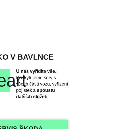
KO V BAVLNCE
U nás vyřídíte vše
.
eart
Poskytujeme servis
všech částí vozu, vyřízení
pojistek a
spoustu
dalších služeb
.
ERVIS ŠKODA