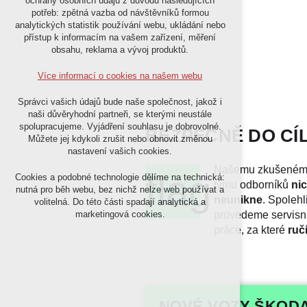
ochrany osobních údajů z důvodu následujících
nutná pro provozování webu
potřeb: zpětná vazba od návštěvníků formou
udržení kontextu stránek (session):
analytických statistik používání webu, ukládání nebo
případná přihlášení, volby jazyka, apod.
přístup k informacím na vašem zařízení, měření
obsahu, reklama a vývoj produktů.
Volitelná cookies
analytická pro anonymizované vyhodnocení
Více informací o cookies na našem webu
návštěvnosti
marketingová cookies (Google,Facebook)
Správci vašich údajů bude naše společnost, jakož i
naši důvěryhodní partneři, se kterými neustále
Více informací o cookies na našem webu
spolupracujeme. Vyjádření souhlasu je dobrovolné.
BEZPEČNĚ DO CÍ
Můžete jej kdykoli zrušit nebo obnovit změnou
nastavení vašich cookies.
Přijmout všechny cookies
Našemu zkušené
flag
Cookies a podobné technologie dělíme na technická:
týmu odborníků
nic
nutná pro běh webu, bez nichž nelze web používat a
neunikne
. Spolehl
volitelná. Do této části spadají analytická a
Odmítnout vše
provedeme servisn
marketingová cookies.
práce, za které
ruč
NOVÉ VOZY ŠKOD