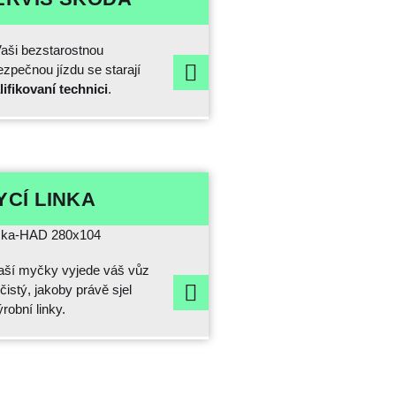
aši bezstarostnou
ezpečnou jízdu se starají
lifikovaní technici
.
YCÍ LINKA
aší myčky vyjede váš vůz
 čistý, jakoby právě sjel
ýrobní linky.