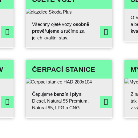
O V
Všechny ojeté vozy
osobně
a b
prověřujeme
a ručíme za
kva
jejich kvalitní stav.
W
ČERPACÍ STANICE
M
Čepujeme
benzín i plyn
:
Z n
Diesel, Natural 95 Premium,
tak
Natural 95, LPG a CNG.
z v