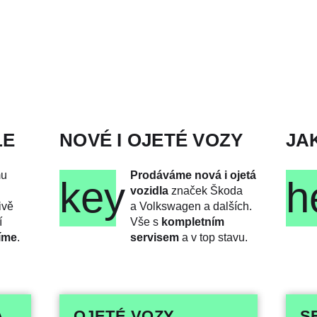
LE
NOVÉ I OJETÉ VOZY
JA
mu
Prodáváme nová i ojetá
key
h
vozidla
značek Škoda
ivě
a Volkswagen a dalších.
í
Vše s
kompletním
íme
.
servisem
a v top stavu.
A
OJETÉ VOZY
S