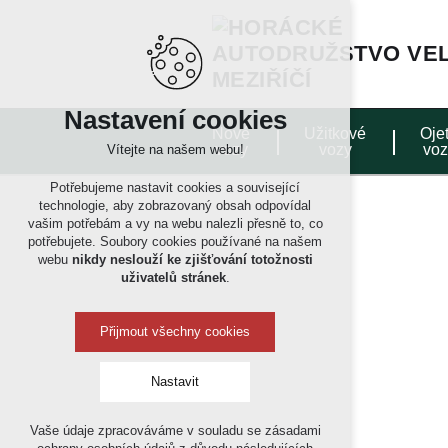
Nastavení cookies
Nové
Užitkové
Oje
vozy
vozy
voz
Vítejte na našem webu!
Potřebujeme nastavit cookies a související
technologie, aby zobrazovaný obsah odpovídal
vašim potřebám a vy na webu nalezli přesně to, co
potřebujete. Soubory cookies používané na našem
webu
nikdy neslouží ke zjišťování totožnosti
uživatelů stránek
.
Přijmout všechny cookies
Nastavit
Vaše údaje zpracováváme v souladu se zásadami
Technická cookies