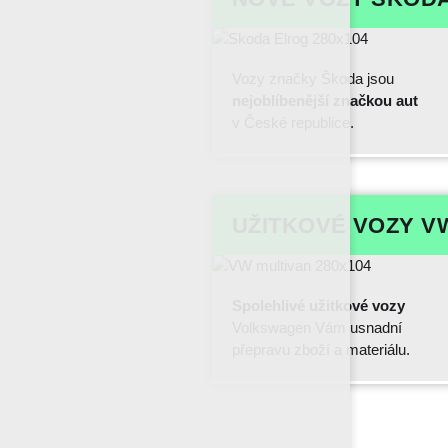
Vozy značky Škoda jsou
nejoblíbenější značkou aut
v České republice.
UŽITKOVÉ VOZY V
Spolehlivé užitkové vozy
Volkswagen Vám usnadní
přepravu zboží a materiálu.