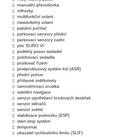
manuální převodovka
mlhovky
multifunkční volant
nastavitelný volant
palubní počítač
parkovací senzory přední
parkovací senzory zadní
plní 'EURO VI'
podélný posuv sedadel
polohovací sedadla
posilovač řízení
protiprokluzový systém kol (ASR)
přední pohon
přídavné světlomety
samostmívací zrcátka
satelitní navigace
senzor opotřebení brzdových destiček
senzor stěračů
senzor světel
stabilizace podvozku (ESP)
start-stop systém
tempomat
ukazatel rychlostního limitu (SLIF)