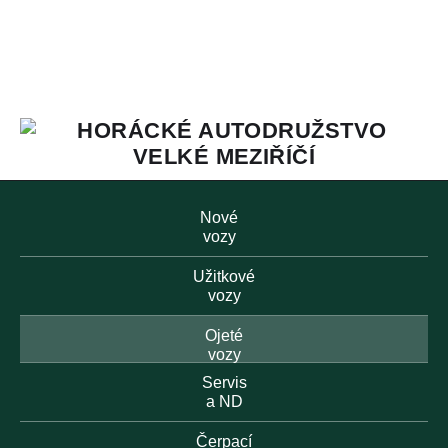
Nové
vozy
Užitkové
vozy
Ojeté
vozy
Servis
a ND
Čerpací