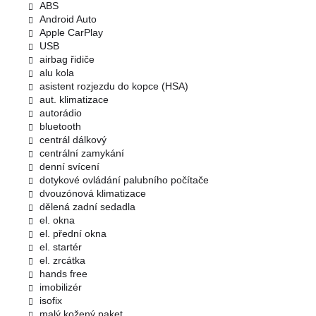
ABS
Android Auto
Apple CarPlay
USB
airbag řidiče
alu kola
asistent rozjezdu do kopce (HSA)
aut. klimatizace
autorádio
bluetooth
centrál dálkový
centrální zamykání
denní svícení
dotykové ovládání palubního počítače
dvouzónová klimatizace
dělená zadní sedadla
el. okna
el. přední okna
el. startér
el. zrcátka
hands free
imobilizér
isofix
malý kožený paket