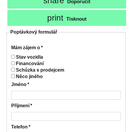
share
Doporučit
print
Tisknout
Poptávkový formulář
Mám zájem o
*
Stav vozidla
Financování
Schůzka s prodejcem
Něco jiného
Jméno
*
Příjmení
*
Telefon
*