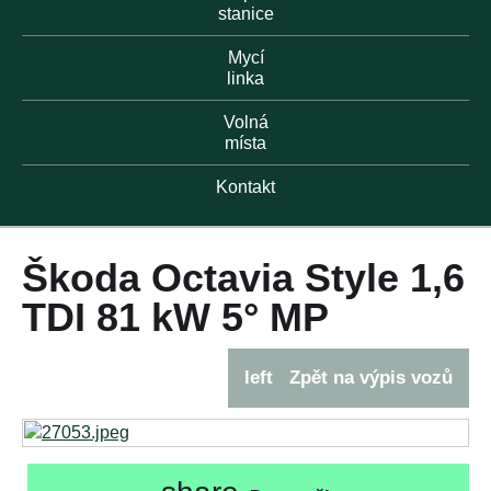
stanice
Mycí
linka
Volná
místa
Kontakt
Škoda Octavia Style 1,6
TDI 81 kW 5° MP
left
Zpět na výpis vozů