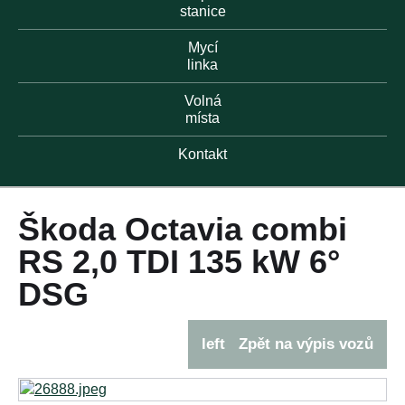
stanice
Mycí
linka
Volná
místa
Kontakt
Škoda Octavia combi
RS 2,0 TDI 135 kW 6°
DSG
left
Zpět na výpis vozů