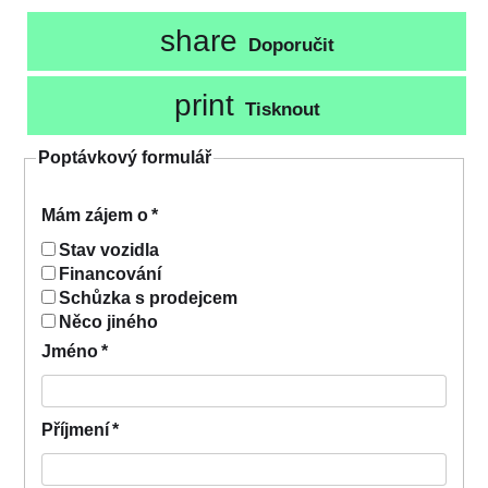
share
Doporučit
print
Tisknout
Poptávkový formulář
Mám zájem o
*
Stav vozidla
Financování
Schůzka s prodejcem
Něco jiného
Jméno
*
Příjmení
*