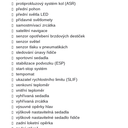
protiprokluzový systém kol (ASR)
přední pohon
přední světla LED
přídavné světlomety
samostmívací zrcátka
satelitní navigace
senzor opotřebení brzdových destiček
senzor světel
senzor tlaku v pneumatikách
sledování únavy řidiče
sportovní sedadla
stabilizace podvozku (ESP)
start-stop systém
tempomat
ukazatel rychlostního limitu (SLIF)
venkovní teploměr
vnitřní teploměr
vyhřívaná sedadla
vyhřívaná zrcátka
výsuvné opěrky hlav
výškově nastavitelná sedadla
výškově nastavitelné sedadlo řidiče
zadní loketní opěrka