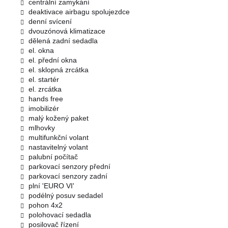
centrální zamykání
deaktivace airbagu spolujezdce
denní svícení
dvouzónová klimatizace
dělená zadní sedadla
el. okna
el. přední okna
el. sklopná zrcátka
el. startér
el. zrcátka
hands free
imobilizér
malý kožený paket
mlhovky
multifunkční volant
nastavitelný volant
palubní počítač
parkovací senzory přední
parkovací senzory zadní
plní 'EURO VI'
podélný posuv sedadel
pohon 4x2
polohovací sedadla
posilovač řízení