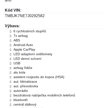
ano
Kód VIN:
TMBJK7NE7J0292582
Výbava:
6 rychlostních stupňů
7x airbag
ABS
Android Auto
Apple CarPlay
LED adaptivní světlomety
LED denní svícení
USB
airbag řidiče
alu kola
asistent rozjezdu do kopce (HSA)
aut. klimatizace
aut. převodovka
autorádio
bezdrátová nabíječka mobilních telefonů
bluetooth
centrál dálkový