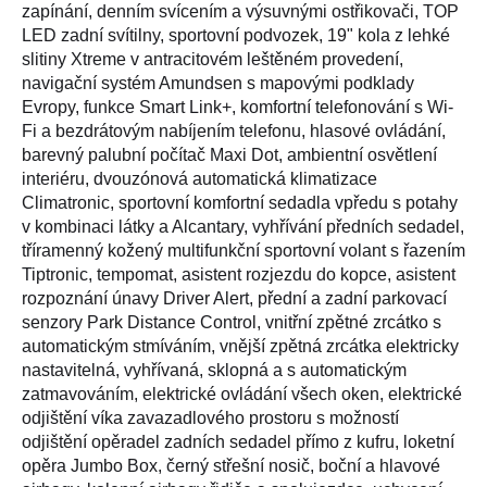
zapínání, denním svícením a výsuvnými ostřikovači, TOP
LED zadní svítilny, sportovní podvozek, 19" kola z lehké
slitiny Xtreme v antracitovém leštěném provedení,
navigační systém Amundsen s mapovými podklady
Evropy, funkce Smart Link+, komfortní telefonování s Wi-
Fi a bezdrátovým nabíjením telefonu, hlasové ovládání,
barevný palubní počítač Maxi Dot, ambientní osvětlení
interiéru, dvouzónová automatická klimatizace
Climatronic, sportovní komfortní sedadla vpředu s potahy
v kombinaci látky a Alcantary, vyhřívání předních sedadel,
tříramenný kožený multifunkční sportovní volant s řazením
Tiptronic, tempomat, asistent rozjezdu do kopce, asistent
rozpoznání únavy Driver Alert, přední a zadní parkovací
senzory Park Distance Control, vnitřní zpětné zrcátko s
automatickým stmíváním, vnější zpětná zrcátka elektricky
nastavitelná, vyhřívaná, sklopná a s automatickým
zatmavováním, elektrické ovládání všech oken, elektrické
odjištění víka zavazadlového prostoru s možností
odjištění opěradel zadních sedadel přímo z kufru, loketní
opěra Jumbo Box, černý střešní nosič, boční a hlavové