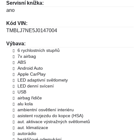
Servisní knížka:
ano
Kód VIN:
TMBLJ7NE5J0147004
Výbava:
6 rychlostních stupňů
7x airbag
ABS
Android Auto
Apple CarPlay
LED adaptivní světlomety
LED denní svícení
USB
airbag řidiče
alu kola
ambientní osvětlení interiéru
asistent rozjezdu do kopce (HSA)
aut. aktivace výstražných světlometů
aut. klimatizace
autorádio
bezklíčové odemykání