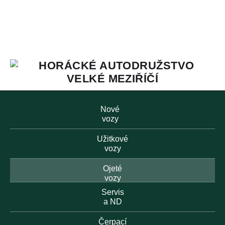
Nové
vozy
Užitkové
vozy
Ojeté
vozy
Servis
a ND
Čerpací