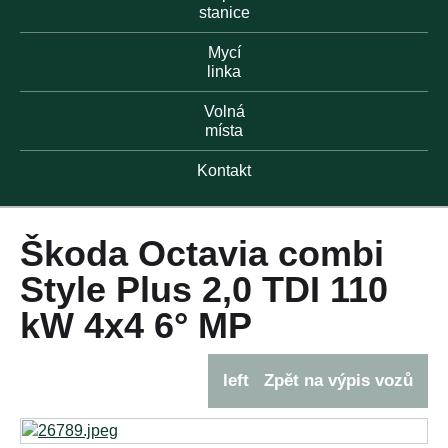
stanice
Mycí
linka
Volná
místa
Kontakt
Škoda Octavia combi
Style Plus 2,0 TDI 110
kW 4x4 6° MP
left
Zpět na výpis vozů