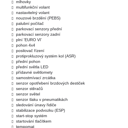
mlhovky
multifunkční volant
nastavitelný volant
nouzové brzdění (PEBS)
palubní počítač
parkovací senzory přední
parkovací senzory zadní
plní 'EURO VI'
pohon 4x4
posilovač řízení
protiprokluzový systém kol (ASR)
přední pohon
přední světla LED
přídavné světlomety
samostmívací zrcátka
senzor opotřebení brzdových destiček
senzor stěračů
senzor světel
senzor tlaku v pneumatikách
sledování únavy řidiče
stabilizace podvozku (ESP)
start-stop systém
startování tlačítkem
tempomat