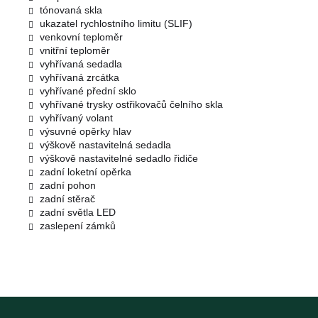
tónovaná skla
ukazatel rychlostního limitu (SLIF)
venkovní teploměr
vnitřní teploměr
vyhřívaná sedadla
vyhřívaná zrcátka
vyhřívané přední sklo
vyhřívané trysky ostřikovačů čelního skla
vyhřívaný volant
výsuvné opěrky hlav
výškově nastavitelná sedadla
výškově nastavitelné sedadlo řidiče
zadní loketní opěrka
zadní pohon
zadní stěrač
zadní světla LED
zaslepení zámků