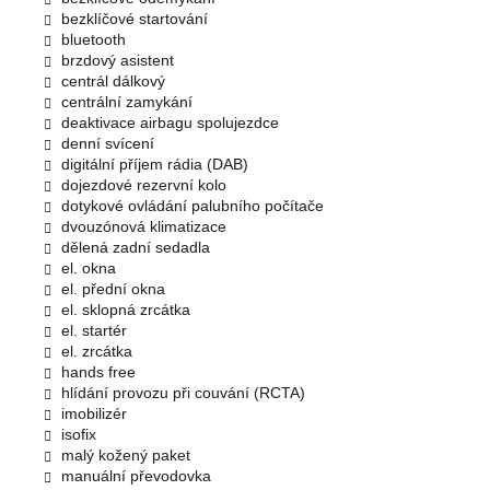
bezklíčové startování
bluetooth
brzdový asistent
centrál dálkový
centrální zamykání
deaktivace airbagu spolujezdce
denní svícení
digitální příjem rádia (DAB)
dojezdové rezervní kolo
dotykové ovládání palubního počítače
dvouzónová klimatizace
dělená zadní sedadla
el. okna
el. přední okna
el. sklopná zrcátka
el. startér
el. zrcátka
hands free
hlídání provozu při couvání (RCTA)
imobilizér
isofix
malý kožený paket
manuální převodovka