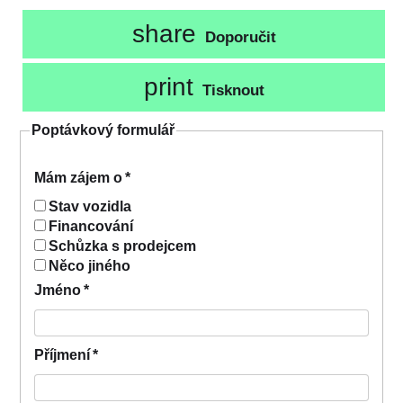
share
Doporučit
print
Tisknout
Poptávkový formulář
Mám zájem o
*
Stav vozidla
Financování
Schůzka s prodejcem
Něco jiného
Jméno
*
Příjmení
*