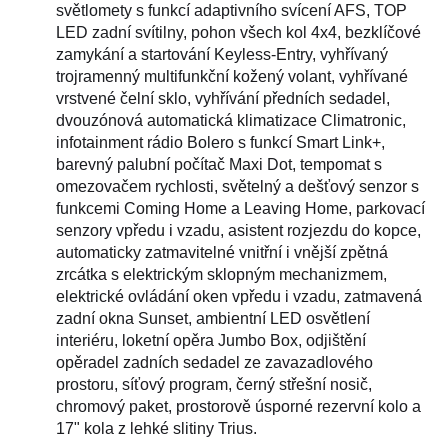
světlomety s funkcí adaptivního svícení AFS, TOP
LED zadní svítilny, pohon všech kol 4x4, bezklíčové
zamykání a startování Keyless-Entry, vyhřívaný
trojramenný multifunkční kožený volant, vyhřívané
vrstvené čelní sklo, vyhřívání předních sedadel,
dvouzónová automatická klimatizace Climatronic,
infotainment rádio Bolero s funkcí Smart Link+,
barevný palubní počítač Maxi Dot, tempomat s
omezovačem rychlosti, světelný a dešťový senzor s
funkcemi Coming Home a Leaving Home, parkovací
senzory vpředu i vzadu, asistent rozjezdu do kopce,
automaticky zatmavitelné vnitřní i vnější zpětná
zrcátka s elektrickým sklopným mechanizmem,
elektrické ovládání oken vpředu i vzadu, zatmavená
zadní okna Sunset, ambientní LED osvětlení
interiéru, loketní opěra Jumbo Box, odjištění
opěradel zadních sedadel ze zavazadlového
prostoru, síťový program, černý střešní nosič,
chromový paket, prostorově úsporné rezervní kolo a
17" kola z lehké slitiny Trius.