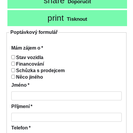
share
Doporučit
print
Tisknout
Poptávkový formulář
Mám zájem o
*
Stav vozidla
Financování
Schůzka s prodejcem
Něco jiného
Jméno
*
Příjmení
*
Telefon
*