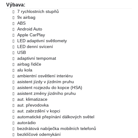
Výbava:
7 rychlostních stupňů
9x airbag
ABS
Android Auto
Apple CarPlay
LED adaptivní světlomety
LED denní svícení
USB
adaptivní tempomat
airbag řidiče
alu kola
ambientní osvětlení interiéru
asistent jízdy v jízdním pruhu
asistent rozjezdu do kopce (HSA)
asistent změny jízdního pruhu
aut. klimatizace
aut. převodovka
aut. zabrzdění v kopci
automatické přepínání dálkových světel
autorádio
bezdrátová nabíječka mobilních telefonů
bezklíčové odemykání