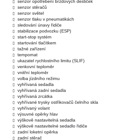
senzor opotřebení brzdových destiček
senzor stěračů
senzor světel
senzor tlaku v pneumatikách
sledování únavy řidiče
stabilizace podvozku (ESP)
start-stop systém
startování tlačítkem
tažné zařízení
tempomat
ukazatel rychlostního limitu (SLIF)
venkovní teploměr
vnitřní teploměr
volba jízdního režimu
vyhřívaná sedadla
vyhřívaná zadní sedadla
vyhřívaná zrcátka
vyhřívané trysky ostřikovačů čelního skla
vyhřívaný volant
výsuvné opěrky hlav
výškově nastavitelná sedadla
výškově nastavitelné sedadlo řidiče
zadní loketní opěrka
zadní stěrač