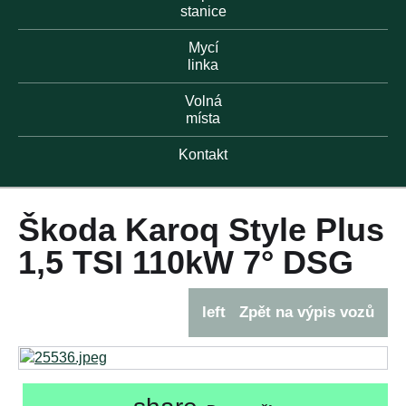
stanice
Mycí
linka
Volná
místa
Kontakt
Škoda Karoq Style Plus
1,5 TSI 110kW 7° DSG
left
Zpět na výpis vozů