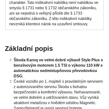
charakter. Tato indikativní nabídka není nabídkou ve
smyslu § 1731 nebo § 1732 občanského zákoníku,
ani se nejedná o veřejný příslib dle § 1733
občanského zákoníku. Z této indikativní nabídky
nevzniká klientovi nárok na uzavření smlouvy.
Základní popis
Škoda Karoq ve velmi dobré výbavě Style Plus s
benzínovým motorem 1.5 TSI o výkonu 110 kW s
automatickou sedmistupňovou převodovkou
DSG.
České vozidlo po 1. majiteli s pravidelným servisem
z autorizovaného servisu Škoda s bohatou
bezpečnostní a komfortní výbavou. Nehavarované,
ve velmi dobrém a udržovaném stavu. Vůz vyniká
atraktivní metalízou v hnědém odstínu Magnetic.
Samozřejmostí je jasná servisní historie.