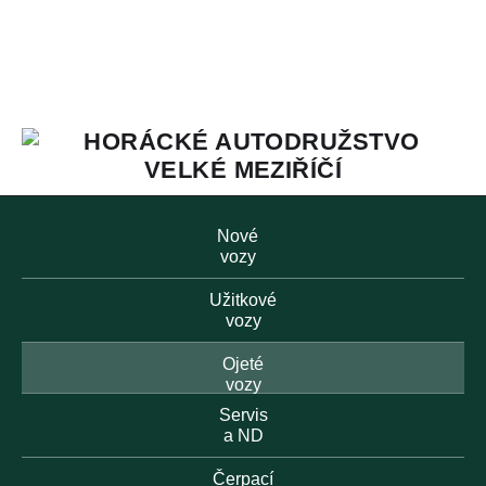
Nové
vozy
Užitkové
vozy
Ojeté
vozy
Servis
a ND
Čerpací