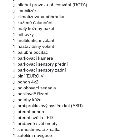
hlídání provozu při couvání (RCTA)
imobilizér
klimatizovaná přihrádka
kožené čalounění
malý kožený paket
mlhovky
multifunkční volant
nastavitelný volant
palubní počítač
parkovací kamera
parkovací senzory přední
parkovací senzory zadní
plní 'EURO VI'
pohon 4x2
polohovací sedadla
posilovač řízení
potahy kůže
protiprokluzový systém kol (ASR)
přední pohon
přední světla LED
přídavné světlomety
samostmívací zrcátka
satelitní navigace