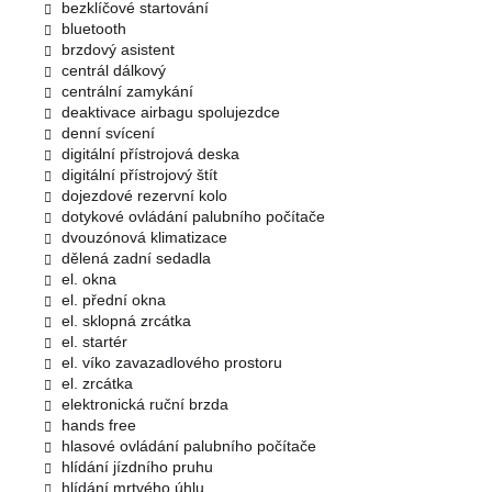
bezklíčové startování
bluetooth
brzdový asistent
centrál dálkový
centrální zamykání
deaktivace airbagu spolujezdce
denní svícení
digitální přístrojová deska
digitální přístrojový štít
dojezdové rezervní kolo
dotykové ovládání palubního počítače
dvouzónová klimatizace
dělená zadní sedadla
el. okna
el. přední okna
el. sklopná zrcátka
el. startér
el. víko zavazadlového prostoru
el. zrcátka
elektronická ruční brzda
hands free
hlasové ovládání palubního počítače
hlídání jízdního pruhu
hlídání mrtvého úhlu