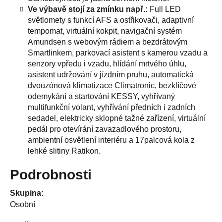
Ve výbavě stojí za zmínku např.:
Full LED
světlomety s funkcí AFS a ostřikovači, adaptivní
tempomat, virtuální kokpit, navigační systém
Amundsen s webovým rádiem a bezdrátovým
Smartlinkem, parkovací asistent s kamerou vzadu a
senzory vpředu i vzadu, hlídání mrtvého úhlu,
asistent udržování v jízdním pruhu, automatická
dvouzónová klimatizace Climatronic, bezklíčové
odemykání a startování KESSY, vyhřívaný
multifunkční volant, vyhřívání předních i zadních
sedadel, elektricky sklopné tažné zařízení, virtuální
pedál pro otevírání zavazadlového prostoru,
ambientní osvětlení interiéru a 17palcová kola z
lehké slitiny Ratikon.
Podrobnosti
Skupina:
Osobní