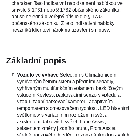
charakter. Tato indikativní nabídka není nabídkou ve
smyslu § 1731 nebo § 1732 občanského zákoníku,
ani se nejedná o veřejný příslib dle § 1733
občanského zákoníku. Z této indikativní nabídky
nevzniká klientovi nárok na uzavření smlouvy.
Základní popis
Vozidlo ve výbavě
Selection s Climatronicem,
vyhřívaným čelním sklem a předními sedadly,
vyhřívaným multifunkčním volantem, bezklíčovým
vstupem Keyless, parkovacími senzory vpředu a
vzadu, zadní parkovací kamerou, adaptivním
tempomatem s omezovačem rychlosti, LED hlavními
světlomety s variabilním rozložením světla,
asistentem dálkových světel, Lane Assist,
asistentem změny jízdního pruhu, Front Assist
včetně nouzového brzdění, rozpoznáním dopravních