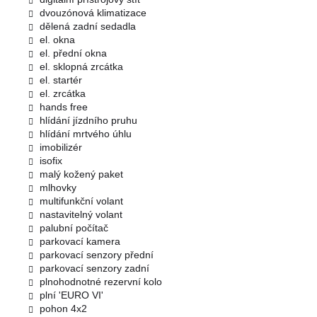
dvouzónová klimatizace
dělená zadní sedadla
el. okna
el. přední okna
el. sklopná zrcátka
el. startér
el. zrcátka
hands free
hlídání jízdního pruhu
hlídání mrtvého úhlu
imobilizér
isofix
malý kožený paket
mlhovky
multifunkční volant
nastavitelný volant
palubní počítač
parkovací kamera
parkovací senzory přední
parkovací senzory zadní
plnohodnotné rezervní kolo
plní 'EURO VI'
pohon 4x2