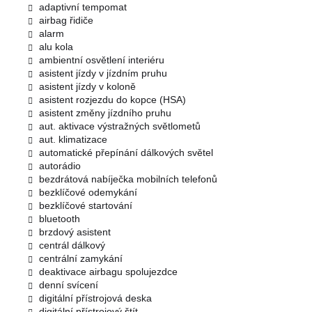
adaptivní tempomat
airbag řidiče
alarm
alu kola
ambientní osvětlení interiéru
asistent jízdy v jízdním pruhu
asistent jízdy v koloně
asistent rozjezdu do kopce (HSA)
asistent změny jízdního pruhu
aut. aktivace výstražných světlometů
aut. klimatizace
automatické přepínání dálkových světel
autorádio
bezdrátová nabíječka mobilních telefonů
bezklíčové odemykání
bezklíčové startování
bluetooth
brzdový asistent
centrál dálkový
centrální zamykání
deaktivace airbagu spolujezdce
denní svícení
digitální přístrojová deska
digitální přístrojový štít