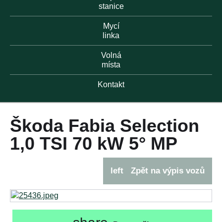
stanice
Mycí
linka
Volná
místa
Kontakt
Škoda Fabia Selection
1,0 TSI 70 kW 5° MP
left
Zpět na výpis vozů