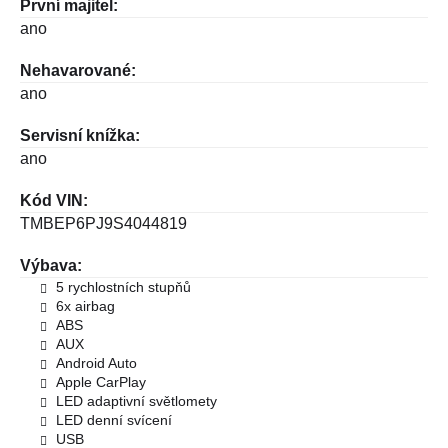
První majitel:
ano
Nehavarované:
ano
Servisní knížka:
ano
Kód VIN:
TMBEP6PJ9S4044819
Výbava:
5 rychlostních stupňů
6x airbag
ABS
AUX
Android Auto
Apple CarPlay
LED adaptivní světlomety
LED denní svícení
USB