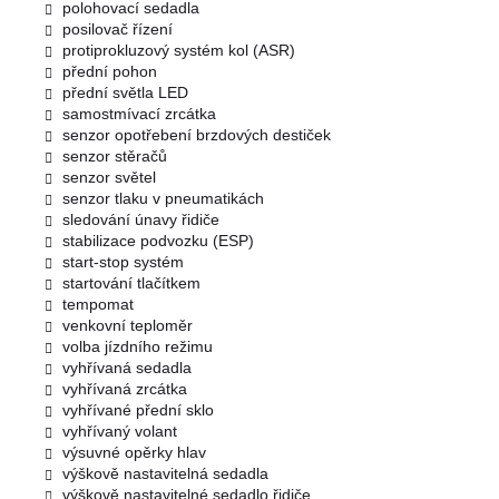
polohovací sedadla
posilovač řízení
protiprokluzový systém kol (ASR)
přední pohon
přední světla LED
samostmívací zrcátka
senzor opotřebení brzdových destiček
senzor stěračů
senzor světel
senzor tlaku v pneumatikách
sledování únavy řidiče
stabilizace podvozku (ESP)
start-stop systém
startování tlačítkem
tempomat
venkovní teploměr
volba jízdního režimu
vyhřívaná sedadla
vyhřívaná zrcátka
vyhřívané přední sklo
vyhřívaný volant
výsuvné opěrky hlav
výškově nastavitelná sedadla
výškově nastavitelné sedadlo řidiče