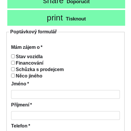
share
Doporučit
print
Tisknout
Poptávkový formulář
Mám zájem o
*
Stav vozidla
Financování
Schůzka s prodejcem
Něco jiného
Jméno
*
Příjmení
*
Telefon
*