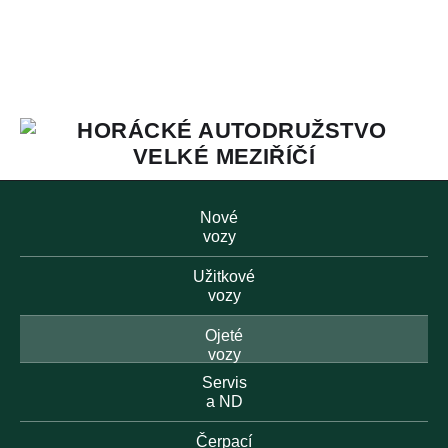
Nové
vozy
Užitkové
vozy
Ojeté
vozy
Servis
a ND
Čerpací