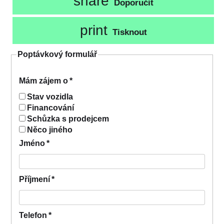
share
Doporučit
print
Tisknout
Poptávkový formulář
Mám zájem o
*
Stav vozidla
Financování
Schůzka s prodejcem
Něco jiného
Jméno
*
Příjmení
*
Telefon
*