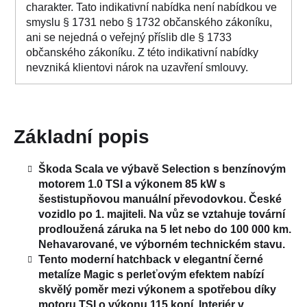
charakter. Tato indikativní nabídka není nabídkou ve
smyslu § 1731 nebo § 1732 občanského zákoníku,
ani se nejedná o veřejný příslib dle § 1733
občanského zákoníku. Z této indikativní nabídky
nevzniká klientovi nárok na uzavření smlouvy.
Základní popis
Škoda Scala ve výbavě Selection s benzínovým
motorem 1.0 TSI a výkonem 85 kW s
šestistupňovou manuální převodovkou. České
vozidlo po 1. majiteli. Na vůz se vztahuje tovární
prodloužená záruka na 5 let nebo do 100 000 km.
Nehavarované, ve výborném technickém stavu.
Tento moderní hatchback v elegantní černé
metalíze Magic s perleťovým efektem nabízí
skvělý poměr mezi výkonem a spotřebou díky
motoru TSI o výkonu 115 koní. Interiér v