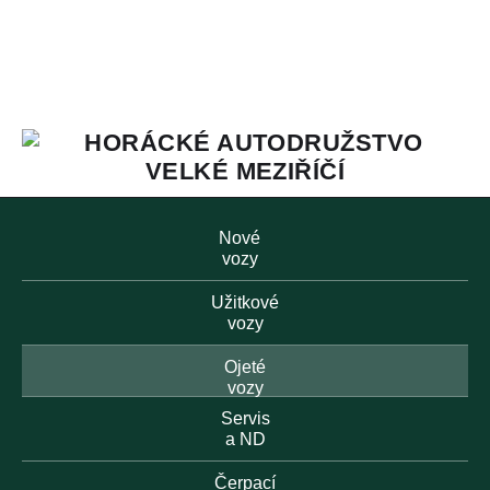
Nové
vozy
Užitkové
vozy
Ojeté
vozy
Servis
a ND
Čerpací