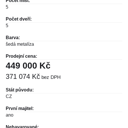
Počet míst:
5
Počet dveří:
5
Barva:
šedá metalíza
Prodejní cena:
449 000 Kč
371 074 Kč
bez DPH
Stát původu:
CZ
První majitel:
ano
Nehavarované: