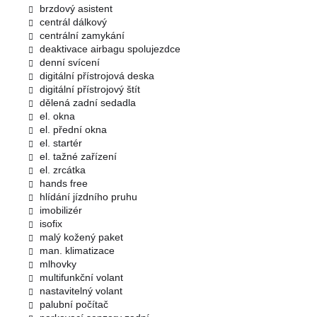
brzdový asistent
centrál dálkový
centrální zamykání
deaktivace airbagu spolujezdce
denní svícení
digitální přístrojová deska
digitální přístrojový štít
dělená zadní sedadla
el. okna
el. přední okna
el. startér
el. tažné zařízení
el. zrcátka
hands free
hlídání jízdního pruhu
imobilizér
isofix
malý kožený paket
man. klimatizace
mlhovky
multifunkční volant
nastavitelný volant
palubní počítač