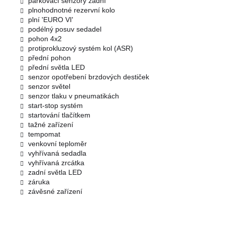
parkovací senzory zadní
plnohodnotné rezervní kolo
plní 'EURO VI'
podélný posuv sedadel
pohon 4x2
protiprokluzový systém kol (ASR)
přední pohon
přední světla LED
senzor opotřebení brzdových destiček
senzor světel
senzor tlaku v pneumatikách
start-stop systém
startování tlačítkem
tažné zařízení
tempomat
venkovní teploměr
vyhřívaná sedadla
vyhřívaná zrcátka
zadní světla LED
záruka
závěsné zařízení