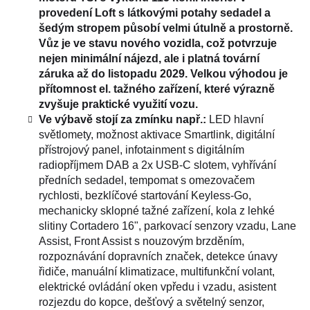
provedení Loft s látkovými potahy sedadel a
šedým stropem působí velmi útulně a prostorně.
Vůz je ve stavu nového vozidla, což potvrzuje
nejen minimální nájezd, ale i platná tovární
záruka až do listopadu 2029. Velkou výhodou je
přítomnost el. tažného zařízení, které výrazně
zvyšuje praktické využití vozu.
Ve výbavě stojí za zmínku např.:
LED hlavní
světlomety, možnost aktivace Smartlink, digitální
přístrojový panel, infotainment s digitálním
radiopříjmem DAB a 2x USB-C slotem, vyhřívání
předních sedadel, tempomat s omezovačem
rychlosti, bezklíčové startování Keyless-Go,
mechanicky sklopné tažné zařízení, kola z lehké
slitiny Cortadero 16", parkovací senzory vzadu, Lane
Assist, Front Assist s nouzovým brzděním,
rozpoznávání dopravních značek, detekce únavy
řidiče, manuální klimatizace, multifunkční volant,
elektrické ovládání oken vpředu i vzadu, asistent
rozjezdu do kopce, dešťový a světelný senzor,