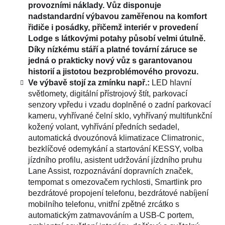
provozními náklady. Vůz disponuje
nadstandardní výbavou zaměřenou na komfort
řidiče i posádky, přičemž interiér v provedení
Lodge s látkovými potahy působí velmi útulně.
Díky nízkému stáří a platné tovární záruce se
jedná o prakticky nový vůz s garantovanou
historií a jistotou bezproblémového provozu.
Ve výbavě stojí za zmínku např.:
LED hlavní
světlomety, digitální přístrojový štít, parkovací
senzory vpředu i vzadu doplněné o zadní parkovací
kameru, vyhřívané čelní sklo, vyhřívaný multifunkční
kožený volant, vyhřívání předních sedadel,
automatická dvouzónová klimatizace Climatronic,
bezklíčové odemykání a startování KESSY, volba
jízdního profilu, asistent udržování jízdního pruhu
Lane Assist, rozpoznávání dopravních značek,
tempomat s omezovačem rychlosti, Smartlink pro
bezdrátové propojení telefonu, bezdrátové nabíjení
mobilního telefonu, vnitřní zpětné zrcátko s
automatickým zatmavováním a USB-C portem,