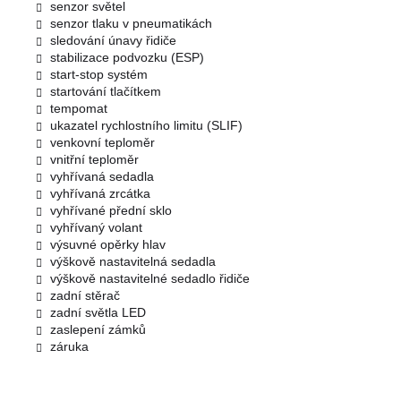
senzor světel
senzor tlaku v pneumatikách
sledování únavy řidiče
stabilizace podvozku (ESP)
start-stop systém
startování tlačítkem
tempomat
ukazatel rychlostního limitu (SLIF)
venkovní teploměr
vnitřní teploměr
vyhřívaná sedadla
vyhřívaná zrcátka
vyhřívané přední sklo
vyhřívaný volant
výsuvné opěrky hlav
výškově nastavitelná sedadla
výškově nastavitelné sedadlo řidiče
zadní stěrač
zadní světla LED
zaslepení zámků
záruka