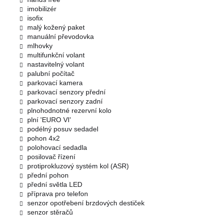
imobilizér
isofix
malý kožený paket
manuální převodovka
mlhovky
multifunkční volant
nastavitelný volant
palubní počítač
parkovací kamera
parkovací senzory přední
parkovací senzory zadní
plnohodnotné rezervní kolo
plní 'EURO VI'
podélný posuv sedadel
pohon 4x2
polohovací sedadla
posilovač řízení
protiprokluzový systém kol (ASR)
přední pohon
přední světla LED
příprava pro telefon
senzor opotřebení brzdových destiček
senzor stěračů