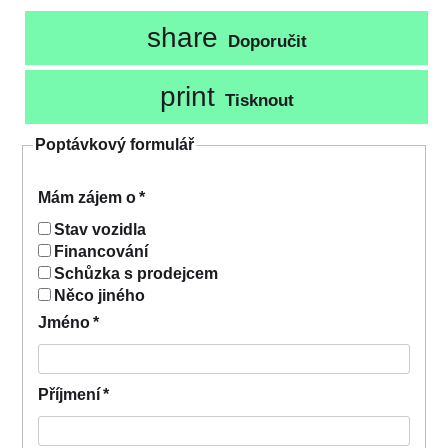
share
Doporučit
print
Tisknout
Poptávkový formulář
Mám zájem o
*
Stav vozidla
Financování
Schůzka s prodejcem
Něco jiného
Jméno
*
Příjmení
*