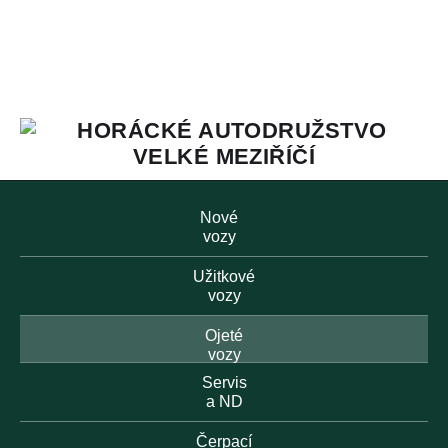
Nové
vozy
Užitkové
vozy
Ojeté
vozy
Servis
a ND
Čerpací