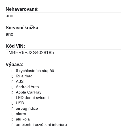
Nehavarované:
ano
Servisní knížka:
ano
Kód VIN:
TMBER6PJXS4028185
Výbava:
6 rychlostních stupňů
6x airbag
ABS
Android Auto
Apple CarPlay
LED denní svícení
USB
airbag řidiče
alarm
alu kola
ambientní osvětlení interiéru