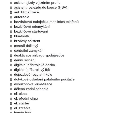
asistent jízdy v jízdním pruhu
asistent rozjezdu do kopce (HSA)
aut. klimatizace
autorádio
bezdrátová nabíječka mobilních telefonů
bezklíčové odemykání
bezklíčové startování
bluetooth
brzdový asistent
centrál dálkový
centrální zamykání
deaktivace airbagu spolujezdce
denní svícení
digitální přístrojová deska
digitální přístrojový štít
dojezdové rezervní kolo
dotykové ovládání palubního počítače
dvouzónová klimatizace
dělená zadní sedadla
el. okna
el. přední okna
el. startér
el. zrcátka
hands free