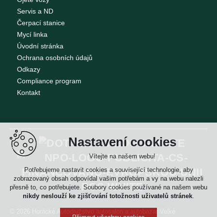
Servis a ND
Čerpací stanice
Mycí linka
Úvodní stránka
Ochrana osobních údajů
Odkazy
Compliance program
Kontakt
Nastavení cookies
Vítejte na našem webu!
Potřebujeme nastavit cookies a související technologie, aby
zobrazovaný obsah odpovídal vašim potřebám a vy na webu nalezli
přesně to, co potřebujete. Soubory cookies používané na našem webu
nikdy neslouží ke zjišťování totožnosti uživatelů stránek
.
© 2026 Horácké Autodružstvo
autosalon a autobazar Velké