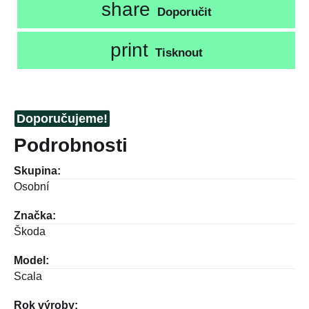
share
Doporučit
print
Tisknout
Doporučujeme!
Podrobnosti
Skupina:
Osobní
Značka:
Škoda
Model:
Scala
Rok výroby: