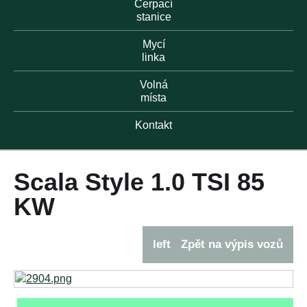
Čerpací
stanice
Mycí
linka
Volná
místa
Kontakt
Scala Style 1.0 TSI 85
KW
left
Zpět na výpis vozů