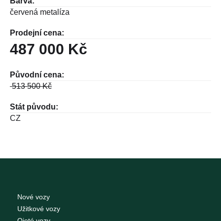
Barva:
červená metalíza
Prodejní cena:
487 000 Kč
Původní cena:
513 500
Kč
Stát původu:
CZ
Nové vozy
Užitkové vozy
Ojeté vozy