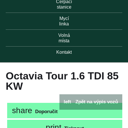
Čerpací
stanice
Mycí
linka
Volná
místa
Kontakt
Octavia Tour 1.6 TDI 85
KW
left
Zpět na výpis vozů
share
Doporučit
print