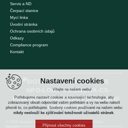
Servis a ND
Čerpací stanice
Mycí linka
Úvodní stránka
Ochrana osobních údajů
Odkazy
Compliance program
Kontakt
Nastavení cookies
Vítejte na našem webu!
Potřebujeme nastavit cookies a související technologie, aby
zobrazovaný obsah odpovídal vašim potřebám a vy na webu nalezli
přesně to, co potřebujete. Soubory cookies používané na našem webu
nikdy neslouží ke zjišťování totožnosti uživatelů stránek
.
© 2026 Horácké Autodružstvo
autosalon a autobazar Velké
Přijmout všechny cookies
Meziříčí