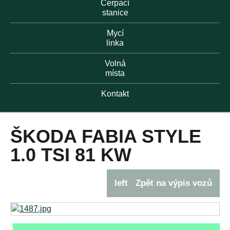
Čerpací
stanice
Mycí
linka
Volná
místa
Kontakt
ŠKODA FABIA STYLE
1.0 TSI 81 KW
left
Zpět na výpis vozů