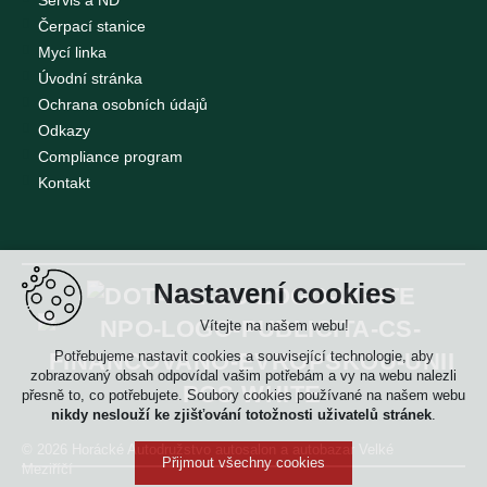
Servis a ND
Čerpací stanice
Mycí linka
Úvodní stránka
Ochrana osobních údajů
Odkazy
Compliance program
Kontakt
Nastavení cookies
Vítejte na našem webu!
Potřebujeme nastavit cookies a související technologie, aby
zobrazovaný obsah odpovídal vašim potřebám a vy na webu nalezli
přesně to, co potřebujete. Soubory cookies používané na našem webu
nikdy neslouží ke zjišťování totožnosti uživatelů stránek
.
© 2026 Horácké Autodružstvo
autosalon a autobazar Velké
Přijmout všechny cookies
Meziříčí