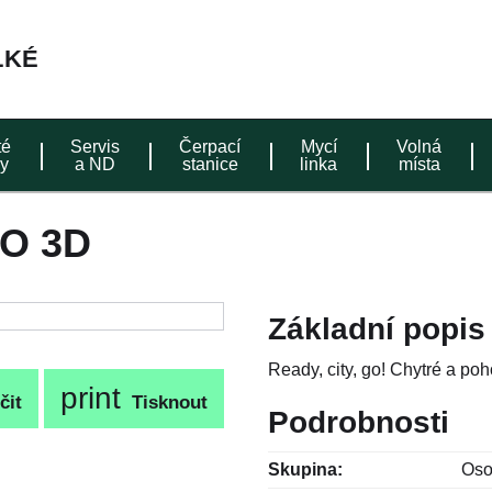
té
Servis
Čerpací
Mycí
Volná
y
a ND
stanice
linka
místa
O 3D
Základní popis
Ready, city, go! Chytré a po
print
čit
Tisknout
Podrobnosti
Skupina:
Oso