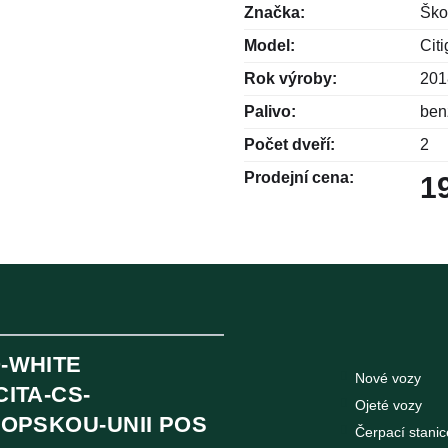
Značka:
Ško
Model:
Citi
Rok výroby:
201
Palivo:
ben
Počet dveří:
2
Prodejní cena:
1
Nové vozy
Ojeté vozy
Čerpací stanic