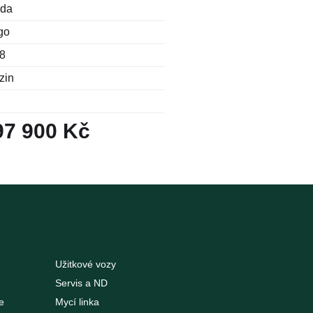
da
go
8
zin
97 900 Kč
Užitkové vozy
Servis a ND
e
Mycí linka