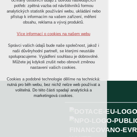
ochrany osobních údajů z důvodu následujících
nutná pro provozování webu
potřeb: zpětná vazba od návštěvníků formou
udržení kontextu stránek (session):
analytických statistik používání webu, ukládání nebo
případná přihlášení, volby jazyka, apod.
přístup k informacím na vašem zařízení, měření
obsahu, reklama a vývoj produktů.
Volitelná cookies
analytická pro anonymizované vyhodnocení
Více informací o cookies na našem webu
návštěvnosti
marketingová cookies (Google,Facebook)
Správci vašich údajů bude naše společnost, jakož i
naši důvěryhodní partneři, se kterými neustále
Více informací o cookies na našem webu
spolupracujeme. Vyjádření souhlasu je dobrovolné.
Můžete jej kdykoli zrušit nebo obnovit změnou
nastavení vašich cookies.
Přijmout všechny cookies
Cookies a podobné technologie dělíme na technická:
nutná pro běh webu, bez nichž nelze web používat a
volitelná. Do této části spadají analytická a
Odmítnout vše
marketingová cookies.