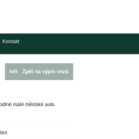
Kontakt
left
Zpět na výpis vozů
hodlné malé městské auto.
bní