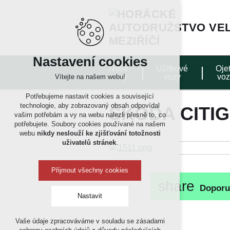
Nastavení cookies
Nové
Užitkové
Oje
vozy
vozy
voz
Vítejte na našem webu!
Potřebujeme nastavit cookies a související
technologie, aby zobrazovaný obsah odpovídal
ŠKODA CITIG
vašim potřebám a vy na webu nalezli přesně to, co
potřebujete. Soubory cookies používané na našem
webu
nikdy neslouží ke zjišťování totožnosti
uživatelů stránek
.
Přijmout všechny cookies
share
Doporu
Nastavit
Vaše údaje zpracováváme v souladu se zásadami
Technická cookies